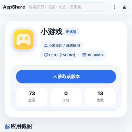
more_vert
AppShare
person
小游戏
正式版
category
小米应用 / 系统应用
update
storage
1.50.1 (150001)
39.36MB
download
获取该版本
73
0
13
查看
讨论
收藏
photo_library
应用截图